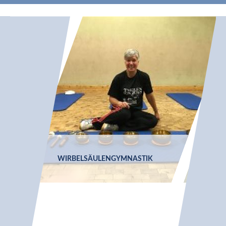
WIRBELSÄULEN­GYMNASTIK