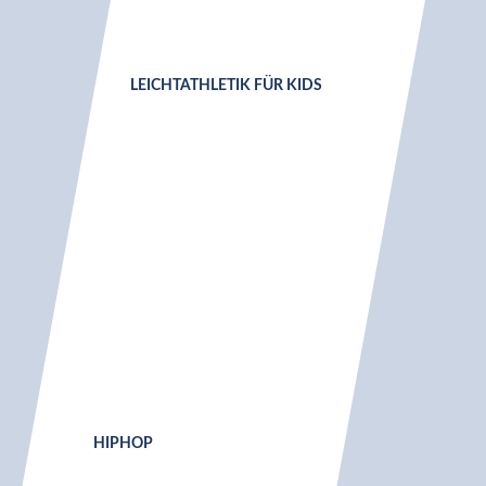
LEICHT­ATHLETIK FÜR KIDS
HIPHOP
ABENTEUER