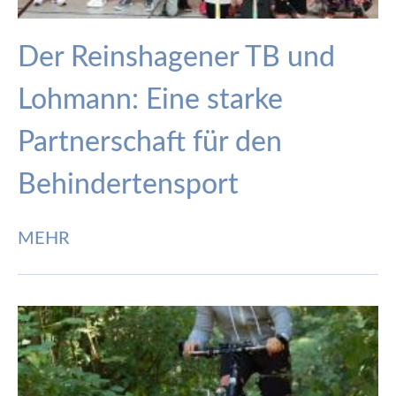
Der Reinshagener TB und
Lohmann: Eine starke
Partnerschaft für den
Behindertensport
MEHR