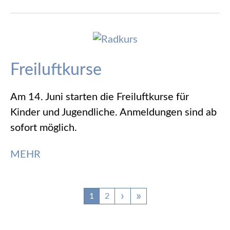
Freiluftkurse
Am 14. Juni starten die Freiluftkurse für
Kinder und Jugendliche. Anmeldungen sind ab
sofort möglich.
MEHR
Page
1
Page
2
Seitennummerierung