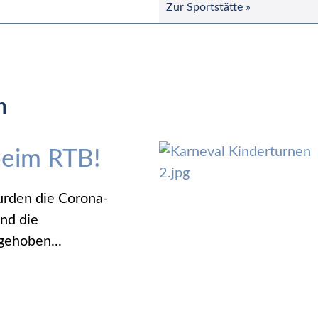
Zur Sportstätte »
n
beim RTB!
urden die Corona-
und die
gehoben...